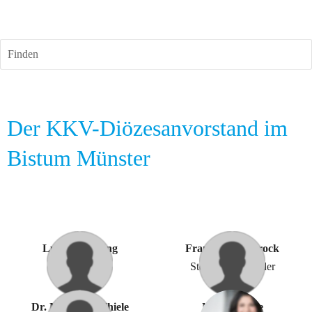
Finden
Der KKV-Diözesanvorstand im 
Bistum Münster
Lutz Schabbing
Franz Norrenbrock
Vorsitzender
Stellv. Vorsitzender
Dr. Martin H. Thiele
Natalie Huge