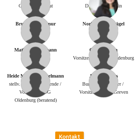
Geistlicher Beirat
Diözesanreferentin
Bruno Weißschnur
Norbert Zumbrägel
Beisitzer
Beisitzer
Mathias Heidemann
Georg Konen
Beisitzer
Vorsitzender Bezirk Oldenburg
Heide Marie Winckelmann
Josef Ridders
stellv. Bundesvorsitzende / 
Bundesvorsitzender / 
Vorsitzende OG 
Vorsitzender OG Greven
Oldenburg (beratend)
Kontakt